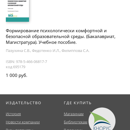
Формирование психологически комфортной и
безопасной образовательной среды. (Бакалавриат,
Магистратура). Учебное пособие.
Пазухина С.В., Федотенко И.Л., Филиппова С.А.
ISBN: 978-5-466-06817-7
код 695179
1 000 руб.
ИЗДАТЕЛЬСТВО
ГДЕ КУПИТЬ
История
Магазинам
Новости компании
Библиотекам