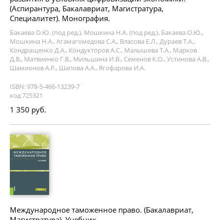
(Аспирантура, Бакалавриат, Магистратура,
Специалитет). Монография.
Бакаева О.Ю. (под ред.), Мошкина Н.А. (под ред.), Бакаева О.Ю.,
Мошкина Н.А., Агамагомедова С.А., Власова Е.Л., Дураев Т.А.,
Кондращенко Д.А., Кондукторов А.С., Малышева Т.А., Марков
Д.В., Матвиенко Г.В., Мильшина И.В., Семенов К.О., Устинова А.В.,
Шамионов А.Р., Шапова А.А., Ягофарова И.А.
ISBN: 978-5-466-13239-7
код 725321
1 350 руб.
Международное таможенное право. (Бакалавриат,
Магистратура). Учебник.