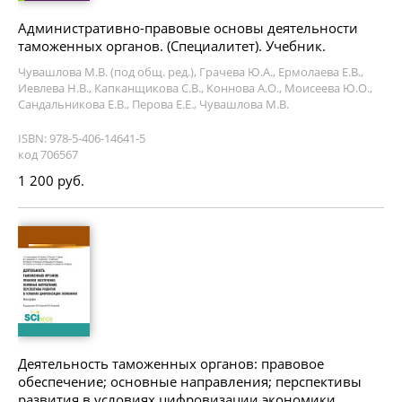
Административно-правовые основы деятельности
таможенных органов. (Специалитет). Учебник.
Чувашлова М.В. (под общ. ред.), Грачева Ю.А., Ермолаева Е.В.,
Иевлева Н.В., Капканщикова С.В., Коннова А.О., Моисеева Ю.О.,
Сандальникова Е.В., Перова Е.Е., Чувашлова М.В.
ISBN: 978-5-406-14641-5
код 706567
1 200 руб.
Деятельность таможенных органов: правовое
обеспечение; основные направления; перспективы
развития в условиях цифровизации экономики.