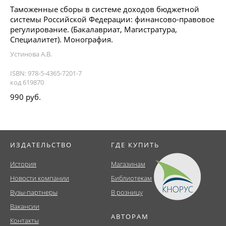
Таможенные сборы в системе доходов бюджетной
системы Российской Федерации: финансово-правовое
регулирование. (Бакалавриат, Магистратура,
Специалитет). Монография.
Устинова А.В.
ISBN: 978-5-4365-7201-7
код 619870
990 руб.
ИЗДАТЕЛЬСТВО
ГДЕ КУПИТЬ
История
Магазинам
Новости компании
Библиотекам
Вузы-партнеры
В розницу
Вакансии
АВТОРАМ
Контакты