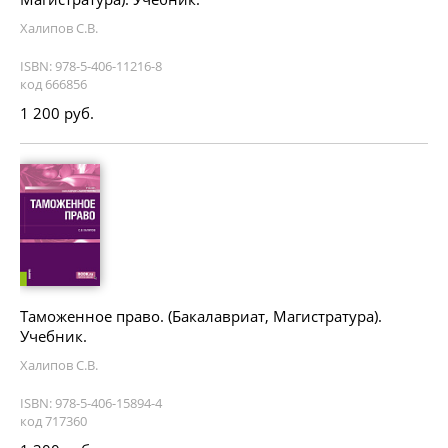
Халипов С.В.
ISBN: 978-5-406-11216-8
код 666856
1 200 руб.
Таможенное право. (Бакалавриат, Магистратура).
Учебник.
Халипов С.В.
ISBN: 978-5-406-15894-4
код 717360