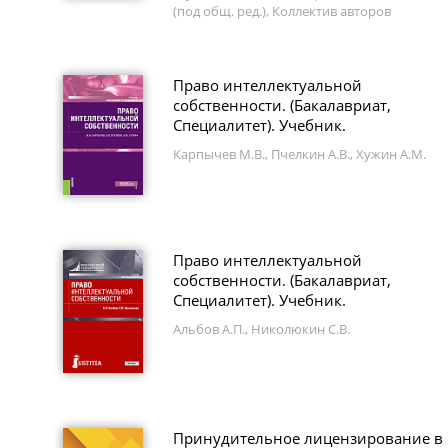
(под общ. ред.), Коллектив авторов
Право интеллектуальной
собственности. (Бакалавриат,
Специалитет). Учебник.
Карпычев М.В., Пчелкин А.В., Хужин А.М.
Право интеллектуальной
собственности. (Бакалавриат,
Специалитет). Учебник.
Альбов А.П., Николюкин С.В.
Принудительное лицензирование в