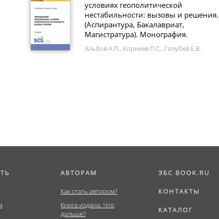
условиях геополитической
нестабильности: вызовы и решения.
(Аспирантура, Бакалавриат,
Магистратура). Монография.
Альбов А.П., Корнеев П.С., Голубев Е.В.
ИТЬ
АВТОРАМ
ЭБС BOOK.RU
Как стать автором?
КОНТАКТЫ
м
Книга издана. Что
КАТАЛОГ
дальше?