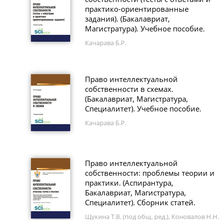
практико-ориентированные
задания). (Бакалавриат,
Магистратура). Учебное пособие.
Качарава Б.Р.
Право интеллектуальной
собственности в схемах.
(Бакалавриат, Магистратура,
Специалитет). Учебное пособие.
Качарава Б.Р.
Право интеллектуальной
собственности: проблемы теории и
практики. (Аспирантура,
Бакалавриат, Магистратура,
Специалитет). Сборник статей.
Щукина Т.В. (под общ. ред.), Коновалов Н.Н.