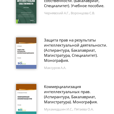
собственности. (Бакалавриат,
Специалитет). Учебное пособие.
Чернявский А.Г., Воронцова С.В.
Защита прав на результаты
интеллектуальной деятельности.
(Аспирантура, Бакалавриат,
Магистратура, Специалитет).
Монография.
Максуров А.А.
Коммерциализация
интеллектуальных прав.
(Аспирантура, Бакалавриат,
Магистратура). Монография.
Мухамедшин И.С., Пятаева О.А.