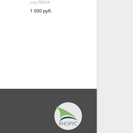
код 708528
1 000 руб.