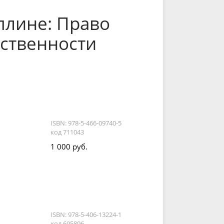
плине: Право
ственности
ISBN: 978-5-466-09740-5
код 711043
1 000 руб.
ISBN: 978-5-406-13224-1
код 695896