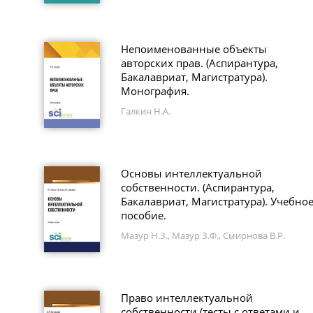
Непоименованные объекты
авторских прав. (Аспирантура,
Бакалавриат, Магистратура).
Монография.
Галкин Н.А.
Основы интеллектуальной
собственности. (Аспирантура,
Бакалавриат, Магистратура). Учебно
пособие.
Мазур Н.З., Мазур З.Ф., Смирнова В.Р.
Право интеллектуальной
собственности (тесты с ответами и