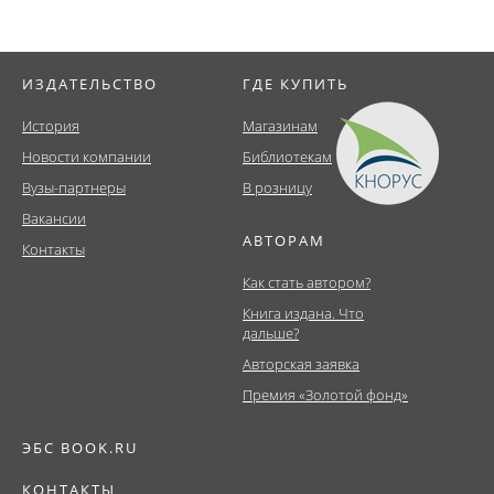
ИЗДАТЕЛЬСТВО
ГДЕ КУПИТЬ
История
Магазинам
Новости компании
Библиотекам
Вузы-партнеры
В розницу
Вакансии
АВТОРАМ
Контакты
Как стать автором?
Книга издана. Что
дальше?
Авторская заявка
Премия «Золотой фонд»
ЭБС BOOK.RU
КОНТАКТЫ