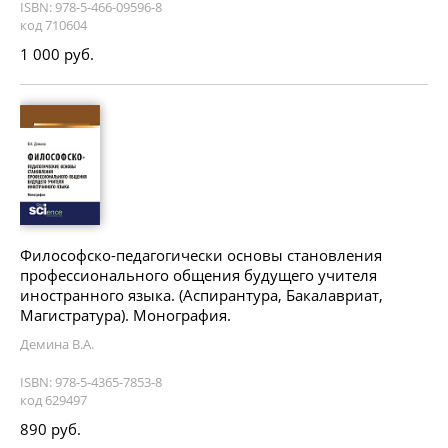
ISBN: 978-5-466-09596-8
код 710604
1 000 руб.
Философско-педагогически основы становления
профессионального общения будущего учителя
иностранного языка. (Аспирантура, Бакалавриат,
Магистратура). Монография.
Демина В.А.
ISBN: 978-5-4365-7853-8
код 629497
890 руб.