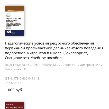
Педагогические условия ресурсного обеспечения
первичной профилактики делинквентного поведения
подростков-мигрантов в школе. (Бакалавриат,
Специалитет). Учебное пособие.
Джангазиева А.С., Семинищева М.Г., Сивова И.С., Фитерман Р.А.,
Палаткина Г.В.
ISBN: 978-5-466-04111-8
код 688116
1 000 руб.