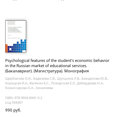
Psychological features of the student's economic behavior
in the Russian market of educational services.
(Бакалавриат). (Магистратура). Монография
Щербакова О.И., Бадмаева С.В., Шукшина Л.В., Бажданова Ю.В.,
Корецкая И.А., Васякин Б.С., Пожарская Е.Л., Дебердеева Н.А.,
Комиссарова О.А., Зиналиева
ISBN: 978-9934-8941-5-2
код 594467
990 руб.