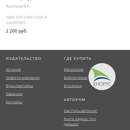
Васильев В.Л.
ISBN: 978-5-406-13231-9
код 695903
2 200 руб.
ИЗДАТЕЛЬСТВО
ГДЕ КУПИТЬ
История
Магазинам
Новости компании
Библиотекам
Вузы-партнеры
В розницу
Вакансии
АВТОРАМ
Контакты
Как стать автором?
Книга издана. Что
дальше?