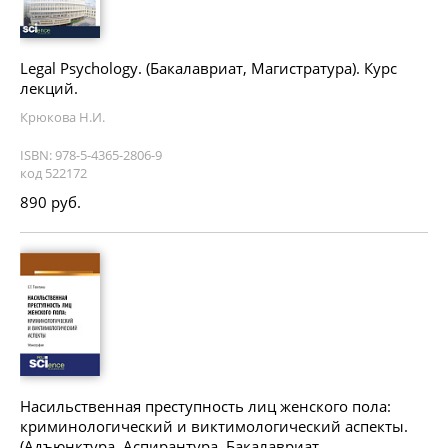
Legal Psychology. (Бакалавриат, Магистратура). Курс
лекций.
Крюкова Н.И.
ISBN: 978-5-4365-2806-9
код 522172
890 руб.
Насильственная преступность лиц женского пола:
криминологический и виктимологический аспекты.
(Адъюнктура, Аспирантура, Бакалавриат,