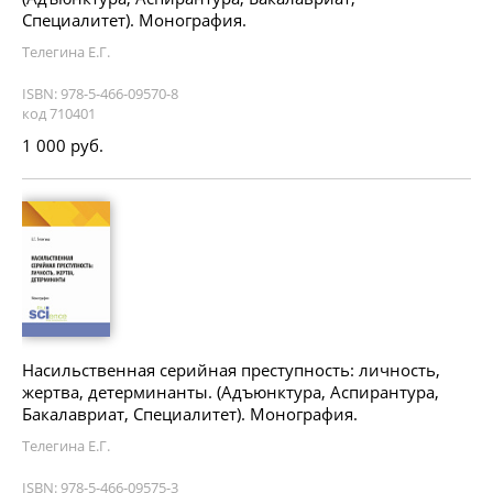
Специалитет). Монография.
Телегина Е.Г.
ISBN: 978-5-466-09570-8
код 710401
1 000 руб.
Насильственная серийная преступность: личность,
жертва, детерминанты. (Адъюнктура, Аспирантура,
Бакалавриат, Специалитет). Монография.
Телегина Е.Г.
ISBN: 978-5-466-09575-3