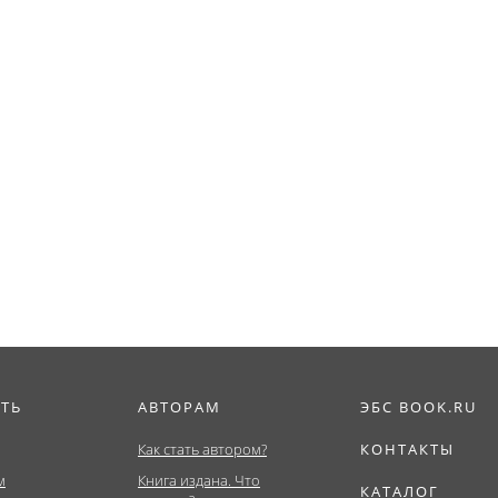
ИТЬ
АВТОРАМ
ЭБС BOOK.RU
Как стать автором?
КОНТАКТЫ
м
Книга издана. Что
КАТАЛОГ