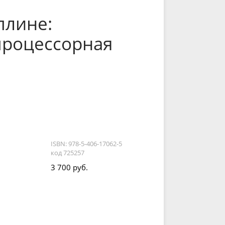
плине:
процессорная
ISBN: 978-5-406-17062-5
код 725257
3 700 руб.