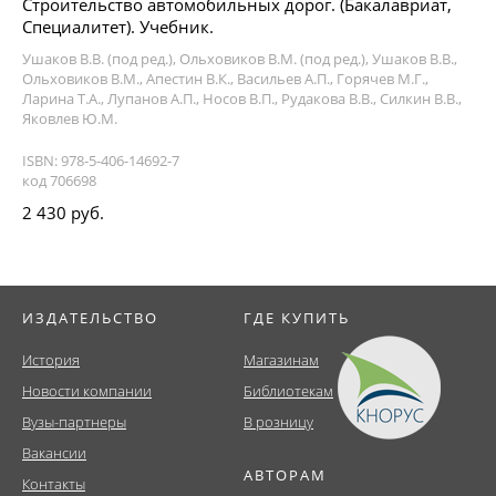
Строительство автомобильных дорог. (Бакалавриат,
Специалитет). Учебник.
Ушаков В.В. (под ред.), Ольховиков В.М. (под ред.), Ушаков В.В.,
Ольховиков В.М., Апестин В.К., Васильев А.П., Горячев М.Г.,
Ларина Т.А., Лупанов А.П., Носов В.П., Рудакова В.В., Силкин В.В.,
Яковлев Ю.М.
ISBN: 978-5-406-14692-7
код 706698
2 430 руб.
ИЗДАТЕЛЬСТВО
ГДЕ КУПИТЬ
История
Магазинам
Новости компании
Библиотекам
Вузы-партнеры
В розницу
Вакансии
АВТОРАМ
Контакты