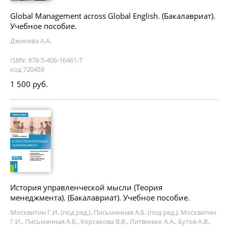
Global Management across Global English. (Бакалавриат).
Учебное пособие.
Джиоева А.А.
ISBN: 978-5-406-16461-7
код 720459
1 500 руб.
История управленческой мысли (Теория
менеджмента). (Бакалавриат). Учебное пособие.
Москвитин Г.И. (под ред.), Письменная А.Б. (под ред.), Москвитин
Г.И., Письменная А.Б., Корсакова В.В., Литвинюк А.А., Бутов А.В.,