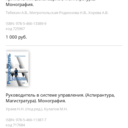
Монография.
Тебекин А.В., Митропольская-Родионова Н.В., Хорева А.В.
ISBN: 978-5-466-13389-9
код 725967
1 000 руб.
Руководитель в системе управления. (Аспирантура,
Магистратура). Монография.
Ураев Н.Н. (под ред.), Кулапов М.Н.
ISBN: 978-5-466-11387-7
код 717684