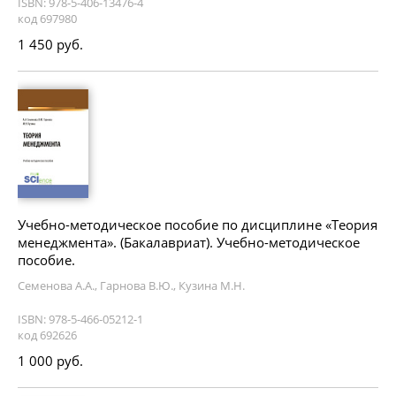
ISBN: 978-5-406-13476-4
код 697980
1 450 руб.
Учебно-методическое пособие по дисциплине «Теория
менеджмента». (Бакалавриат). Учебно-методическое
пособие.
Семенова А.А., Гарнова В.Ю., Кузина М.Н.
ISBN: 978-5-466-05212-1
код 692626
1 000 руб.