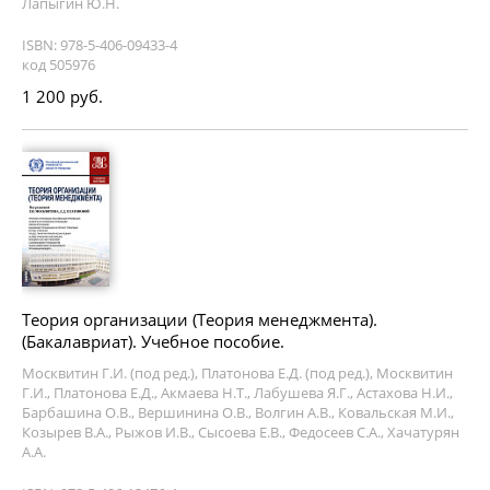
Лапыгин Ю.Н.
ISBN: 978-5-406-09433-4
код 505976
1 200 руб.
Теория организации (Теория менеджмента).
(Бакалавриат). Учебное пособие.
Москвитин Г.И. (под ред.), Платонова Е.Д. (под ред.), Москвитин
Г.И., Платонова Е.Д., Акмаева Н.Т., Лабушева Я.Г., Астахова Н.И.,
Барбашина О.В., Вершинина О.В., Волгин А.В., Ковальская М.И.,
Козырев В.А., Рыжов И.В., Сысоева Е.В., Федосеев С.А., Хачатурян
А.А.