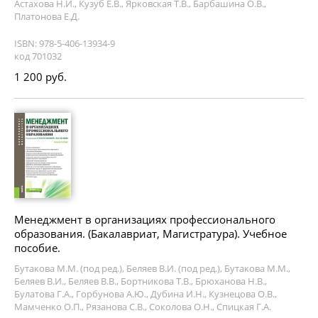
Астахова Н.И., Кузуб Е.В., Ярковская Т.В., Барбашина О.В.,
Платонова Е.Д.
ISBN: 978-5-406-13934-9
код 701032
1 200 руб.
Менеджмент в организациях профессионального
образования. (Бакалавриат, Магистратура). Учебное
пособие.
Бутакова М.М. (под ред.), Беляев В.И. (под ред.), Бутакова М.М.,
Беляев В.И., Беляев В.В., Бортникова Т.В., Брюханова Н.В.,
Булатова Г.А., Горбунова А.Ю., Дубина И.Н., Кузнецова О.В.,
Мамченко О.П., Рязанова С.В., Соколова О.Н., Спицкая Г.А.