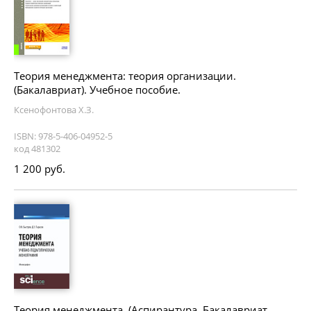
Теория менеджмента: теория организации.
(Бакалавриат). Учебное пособие.
Ксенофонтова Х.З.
ISBN: 978-5-406-04952-5
код 481302
1 200 руб.
Теория менеджмента. (Аспирантура, Бакалавриат,