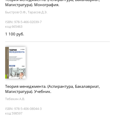
Магистратура). Монография.
Быстров О.Ф., Тарасов Д.Э.
ISBN: 978-5-466-02039-7
код 665463
1 100 руб.
Теория менеджмента. (Аспирантура, Бакалавриат,
Магистратура). Учебник.
Тебекин А.В.
ISBN: 978-5-406-08044-3
код 598597