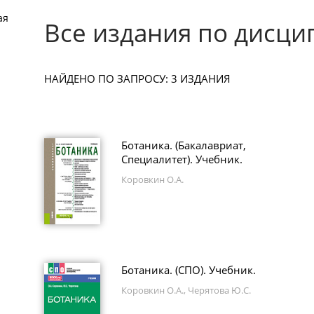
ая
Все издания по дисци
НАЙДЕНО ПО ЗАПРОСУ: 3 ИЗДАНИЯ
Ботаника. (Бакалавриат,
Специалитет). Учебник.
Коровкин О.А.
Ботаника. (СПО). Учебник.
Коровкин О.А., Черятова Ю.С.