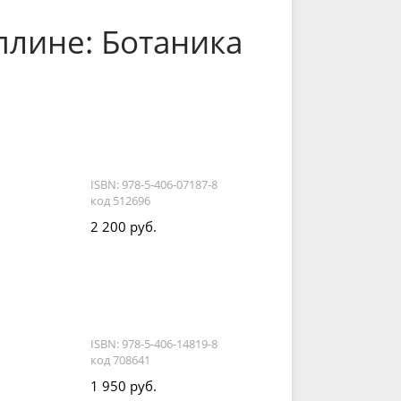
плине: Ботаника
ISBN: 978-5-406-07187-8
код 512696
2 200 руб.
ISBN: 978-5-406-14819-8
код 708641
1 950 руб.