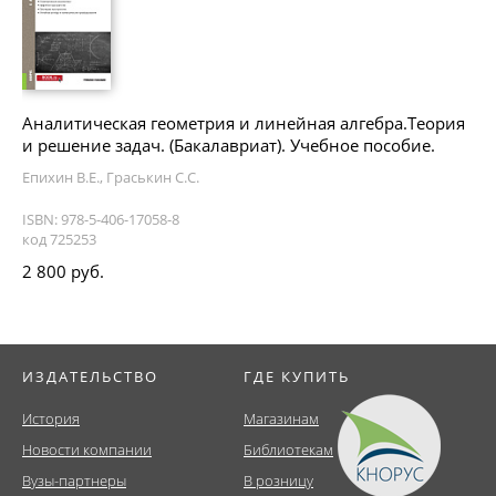
Аналитическая геометрия и линейная алгебра.Теория
и решение задач. (Бакалавриат). Учебное пособие.
Епихин В.Е., Граськин С.С.
ISBN: 978-5-406-17058-8
код 725253
2 800 руб.
ИЗДАТЕЛЬСТВО
ГДЕ КУПИТЬ
История
Магазинам
Новости компании
Библиотекам
Вузы-партнеры
В розницу