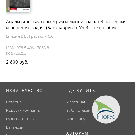
Аналитическая геометрия и линейная алгебра.Теория
и решение задач. (Бакалавриат). Учебное пособие.
Епихин В.Е., Граськин С.С.
ISBN: 978-5-406-17058-8
код 725253
2 800 руб.
ИЗДАТЕЛЬСТВО
ГДЕ КУПИТЬ
История
Магазинам
Новости компании
Библиотекам
Вузы-партнеры
В розницу
Вакансии
АВТОРАМ