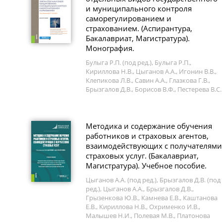
и муниципального контроля
саморегулированием и
страхованием. (Аспирантура,
Бакалавриат, Магистратура).
Монография.
Булыга Р.П. (под ред.), Булыга Р.П.,
Кириллова Н.В., Цыганов А.А., Игонин В.В.,
Клепикова Л.В., Савин А.А., Глазкова Г.В.,
Брызгалов Д.В., Борисов В.Ф., Пестерева В.С.
Методика и содержание обучения
работников и страховых агентов,
взаимодействующих с получателями
страховых услуг. (Бакалавриат,
Магистратура). Учебное пособие.
Цыганов А.А. (под ред.), Брызгалов Д.В. (под
ред.), Цыганов А.А., Брызгалов Д.В.,
Грызенкова Ю.В., Камнева Е.В., Каштанова
Е.В., Кириллова Н.В., Охрименко И.В.,
Малышев Н.И., Полевая М.В., Платонова