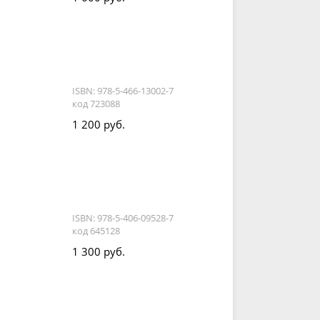
ISBN: 978-5-466-13002-7
код 723088
1 200 руб.
ISBN: 978-5-406-09528-7
код 645128
1 300 руб.