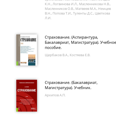
К.Н., Логвинова И.Л., Масленникова Н.В.,
Масленников О.В., Матвеев М.А., Немцев
В.Н., Попова Т.И., Туленты Д.С., Цветкова
Л.И.
Страхование. (Аспирантура,
Бакалавриат, Магистратура). Учебно
пособие.
Щербаков В.А., Костяева Е.В.
Страхование. (Бакалавриат,
Магистратура). Учебник.
Архипов А.П.