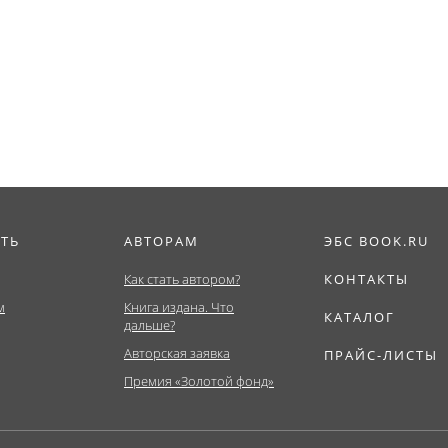
ИТЬ
АВТОРАМ
ЭБС BOOK.RU
Как стать автором?
КОНТАКТЫ
м
Книга издана. Что
КАТАЛОГ
дальше?
Авторская заявка
ПРАЙС-ЛИСТЫ
Премия «Золотой фонд»