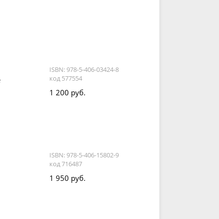
ISBN: 978-5-406-03424-8
код 577554
е
1 200 руб.
ISBN: 978-5-406-15802-9
код 716487
1 950 руб.