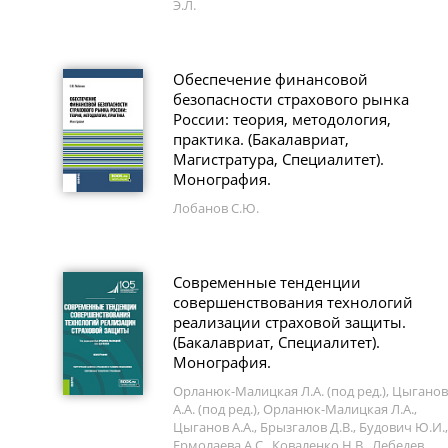
Э.Л.
Обеспечение финансовой
безопасности страхового рынка
России: теория, методология,
практика. (Бакалавриат,
Магистратура, Специалитет).
Монография.
Лобанов С.Ю.
Современные тенденции
совершенствования технологий
реализации страховой защиты.
(Бакалавриат, Специалитет).
Монография.
Орланюк-Малицкая Л.А. (под ред.), Цыганов
А.А. (под ред.), Орланюк-Малицкая Л.А.,
Цыганов А.А., Брызгалов Д.В., Будович Ю.И.,
Ермолаева А.С., Коваленко Н.В., Лебедев