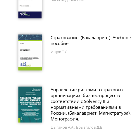
Страхование. (Бакалавриат). Учебное
пособие.
Ищук Т.Л.
Управление рисками в страховых
организациях: бизнес-процесс в
соответствии с Solvency II и
нормативными требованиями в
России. (Бакалавриат, Магистратура).
Монография.
Цыганов А.А., Брызгалов Д.В.