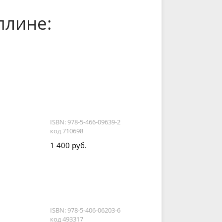
плине:
ISBN: 978-5-466-09639-2
код 710698
1 400 руб.
ISBN: 978-5-406-06203-6
код 493317