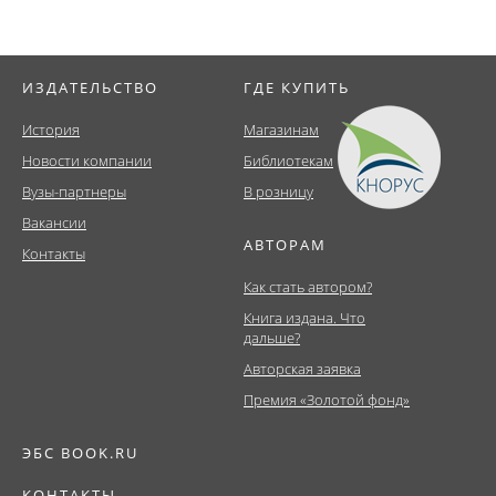
ИЗДАТЕЛЬСТВО
ГДЕ КУПИТЬ
История
Магазинам
Новости компании
Библиотекам
Вузы-партнеры
В розницу
Вакансии
АВТОРАМ
Контакты
Как стать автором?
Книга издана. Что
дальше?
Авторская заявка
Премия «Золотой фонд»
ЭБС BOOK.RU
КОНТАКТЫ