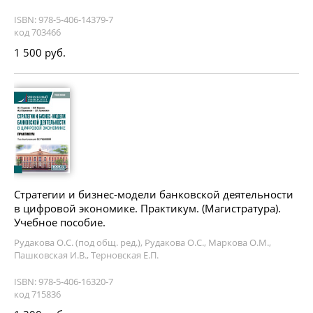
ISBN: 978-5-406-14379-7
код 703466
1 500 руб.
Стратегии и бизнес-модели банковской деятельности
в цифровой экономике. Практикум. (Магистратура).
Учебное пособие.
Рудакова О.С. (под общ. ред.), Рудакова О.С., Маркова О.М.,
Пашковская И.В., Терновская Е.П.
ISBN: 978-5-406-16320-7
код 715836