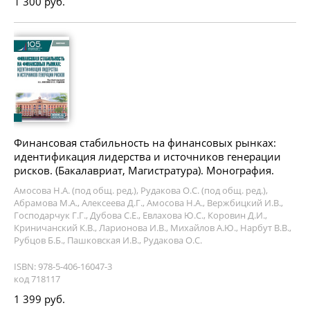
1 300 руб.
Финансовая стабильность на финансовых рынках:
идентификация лидерства и источников генерации
рисков. (Бакалавриат, Магистратура). Монография.
Амосова Н.А. (под общ. ред.), Рудакова О.С. (под общ. ред.),
Абрамова М.А., Алексеева Д.Г., Амосова Н.А., Вержбицкий И.В.,
Господарчук Г.Г., Дубова С.Е., Евлахова Ю.С., Коровин Д.И.,
Криничанский К.В., Ларионова И.В., Михайлов А.Ю., Нарбут В.В.,
Рубцов Б.Б., Пашковская И.В., Рудакова О.С.
ISBN: 978-5-406-16047-3
код 718117
1 399 руб.