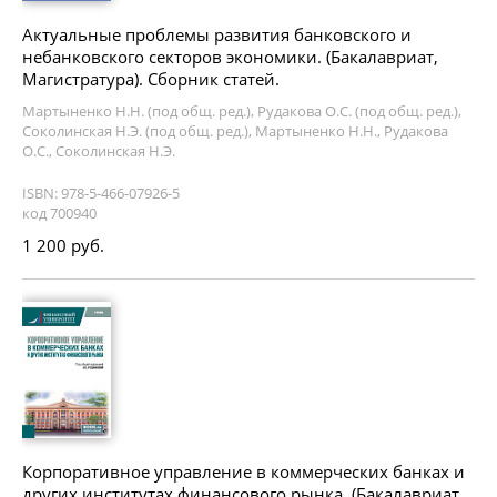
Актуальные проблемы развития банковского и
небанковского секторов экономики. (Бакалавриат,
Магистратура). Сборник статей.
Мартыненко Н.Н. (под общ. ред.), Рудакова О.С. (под общ. ред.),
Соколинская Н.Э. (под общ. ред.), Мартыненко Н.Н., Рудакова
О.С., Соколинская Н.Э.
ISBN: 978-5-466-07926-5
код 700940
1 200 руб.
Корпоративное управление в коммерческих банках и
других институтах финансового рынка. (Бакалавриат,