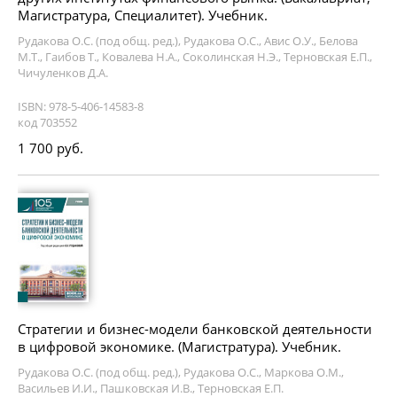
Магистратура, Специалитет). Учебник.
Рудакова О.С. (под общ. ред.), Рудакова О.С., Авис О.У., Белова
М.Т., Гаибов Т., Ковалева Н.А., Соколинская Н.Э., Терновская Е.П.,
Чичуленков Д.А.
ISBN: 978-5-406-14583-8
код 703552
1 700 руб.
Стратегии и бизнес-модели банковской деятельности
в цифровой экономике. (Магистратура). Учебник.
Рудакова О.С. (под общ. ред.), Рудакова О.С., Маркова О.М.,
Васильев И.И., Пашковская И.В., Терновская Е.П.