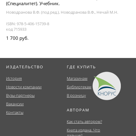
(Специалитет). Учебник.
Новодранова В.Ф. (под ред.), Новодранова В.Ф., Нечай М.Н.
ISBN: 978-5-406-15739-8
код 715933
1 700 руб.
ИЗДАТЕЛЬСТВО
ГДЕ КУПИТЬ
История
Магазинам
Новости компании
Библиотекам
Вузы-партнеры
В розницу
Вакансии
АВТОРАМ
Контакты
Как стать автором?
Книга издана. Что
дальше?