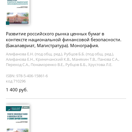
Развитие российского рынка ценных бумаг в
контексте национальной финансовой безопасности.
(Бакалавриат, Магистратура). Монография.
Алифанова Е.Н. (под общ. ред.), Рубцов Б.Б. (под общ. ред.),
Алифанова Е.Н., Криничанский К.В., Маняхин Т.В., Панова С.А.,
Переход С.А., Понаморенко В.Е., Рубцов Б.Б., Хрустова Л.Е.
ISBN: 978-5-406-15861-6
код 710296
1 400 руб.