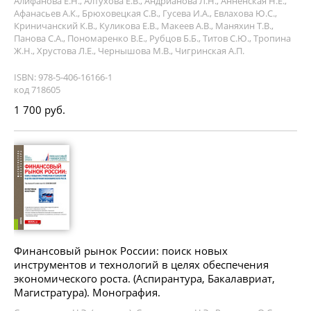
Алифанова Е.Н., Алтухова Е.В., Андрианова Л.Н., Анненская Н.Е.,
Афанасьев А.К., Брюховецкая С.В., Гусева И.А., Евлахова Ю.С.,
Криничанский К.В., Куликова Е.В., Макеев А.В., Маняхин Т.В.,
Панова С.А., Пономаренко В.Е., Рубцов Б.Б., Титов С.Ю., Тропина
Ж.Н., Хрустова Л.Е., Чернышова М.В., Чигринская А.П.
ISBN: 978-5-406-16166-1
код 718605
1 700 руб.
Финансовый рынок России: поиск новых
инструментов и технологий в целях обеспечения
экономического роста. (Аспирантура, Бакалавриат,
Магистратура). Монография.