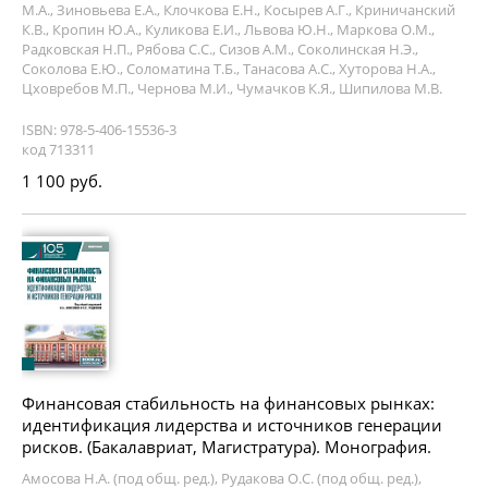
М.А., Зиновьева Е.А., Клочкова Е.Н., Косырев А.Г., Криничанский
К.В., Кропин Ю.А., Куликова Е.И., Львова Ю.Н., Маркова О.М.,
Радковская Н.П., Рябова С.С., Сизов А.М., Соколинская Н.Э.,
Соколова Е.Ю., Соломатина Т.Б., Танасова А.С., Хуторова Н.А.,
Цховребов М.П., Чернова М.И., Чумачков К.Я., Шипилова М.В.
ISBN: 978-5-406-15536-3
код 713311
1 100 руб.
Финансовая стабильность на финансовых рынках:
идентификация лидерства и источников генерации
рисков. (Бакалавриат, Магистратура). Монография.
Амосова Н.А. (под общ. ред.), Рудакова О.С. (под общ. ред.),