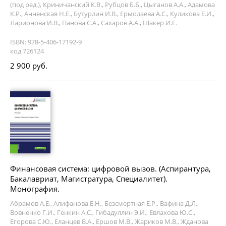
(под ред.), Криничанский К.В., Рубцов Б.Б., Цыганов А.А., Адамова
К.Р., Анненская Н.Е., Бутурлин И.В., Ермолаева А.С., Куликова Е.И.,
Ларионова И.В., Панова С.А., Сахаров А.А., Шакер И.Е.
ISBN: 978-5-406-17192-9
код 726124
2 900 руб.
Финансовая система: цифровой вызов. (Аспирантура,
Бакалавриат, Магистратура, Специалитет).
Монография.
Абрамов А.Е., Алифанова Е.Н., Безсмертная Е.Р., Вафина Д.Л.,
Вовненко Г.И., Генкин А.С., Гибадуллин Э.И., Евлахова Ю.С.,
Егорова С.Ю., Еланцев В.А., Ершов М.В., Жариков М.В., Жданова