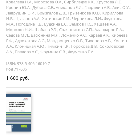
Ковалева Н.А., Морозова О.А., Сирбиладзе К.К., Хрустова Л.Е.,
Кропин Ю.А., Дубова С.Е., Аниканов Е.И., Гаврилин А.В., Авис О.У.,
Лаврушин О.И., Брызгалов Д.В., Грызенкова Ю.В., Кириллова
Н.В., Цыганов А.А., Хотинская Г.И., Черникова Л.И., Федотова
М.А., Погодина Т.В., Будкина Е.С., Земков Н.С., Хашаев А.А.,
Морозко Н.И., Шабаев Р.Э., Солянникова С.П., Аландаров Р.А.,
Седова М.Л., Васюнина М.Л., Ложечко А.С., Караев А.К., Киреева
Е.Ф., Адвокатова А.С., Мандрощенко О.В., Тихонова А.В., Костин
А.А., Клоницкая А.Ю., Тимкин Т.Р., Горохова Д.В., Соколовская
А.А., Павлова А.С., Фрумина С.В., Федченко Е.А.
ISBN: 978-5-406-16010-7
код 717636
1 600 руб.