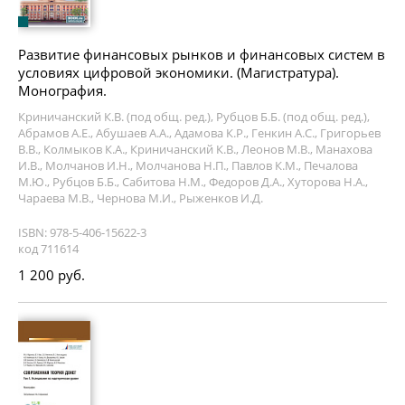
Развитие финансовых рынков и финансовых систем в
условиях цифровой экономики. (Магистратура).
Монография.
Криничанский К.В. (под общ. ред.), Рубцов Б.Б. (под общ. ред.),
Абрамов А.Е., Абушаев А.А., Адамова К.Р., Генкин А.С., Григорьев
В.В., Колмыков К.А., Криничанский К.В., Леонов М.В., Манахова
И.В., Молчанов И.Н., Молчанова Н.П., Павлов К.М., Печалова
М.Ю., Рубцов Б.Б., Сабитова Н.М., Федоров Д.А., Хуторова Н.А.,
Чараева М.В., Чернова М.И., Рыженков И.Д.
ISBN: 978-5-406-15622-3
код 711614
1 200 руб.