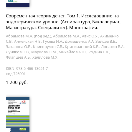
Современная теория денег. Том 1. Исследование на
эндотерическом уровне. (Аспирантура, Бакалавриат,
Магистратура, Специалитет). Монография.
Абрамова М.А. (под ред.), Абрамова М.А., Авис О.У., Акименко
С.В., Анненская Н.Е., Гусева И.А., Домашенко А.А, Зайцев В.Б.,
Захарова О.В., Криворучко С.В., Криничанский К.В., Лопатин В.А.,
Луняков О.В., Маркова О.М., Михайлов А.Ю., Родина Г.А.,
Фиапшев А.Б., Халилова М.Х.
ISBN: 978-5-466-13651-7
код 726901
1 200 руб.