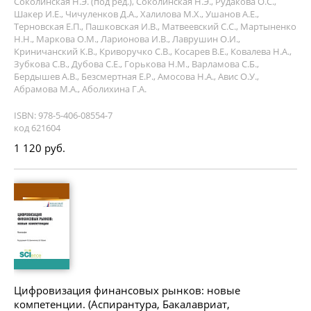
Соколинская Н.Э. (под ред.), Соколинская Н.Э., Рудакова О.С.,
Шакер И.Е., Чичуленков Д.А., Халилова М.Х., Ушанов А.Е.,
Терновская Е.П., Пашковская И.В., Матвеевский С.С., Мартыненко
Н.Н., Маркова О.М., Ларионова И.В., Лаврушин О.И.,
Криничанский К.В., Криворучко С.В., Косарев В.Е., Ковалева Н.А.,
Зубкова С.В., Дубова С.Е., Горькова Н.М., Варламова С.Б.,
Бердышев А.В., Безсмертная Е.Р., Амосова Н.А., Авис О.У.,
Абрамова М.А., Аболихина Г.А.
ISBN: 978-5-406-08554-7
код 621604
1 120 руб.
Цифровизация финансовых рынков: новые
компетенции. (Аспирантура, Бакалавриат,