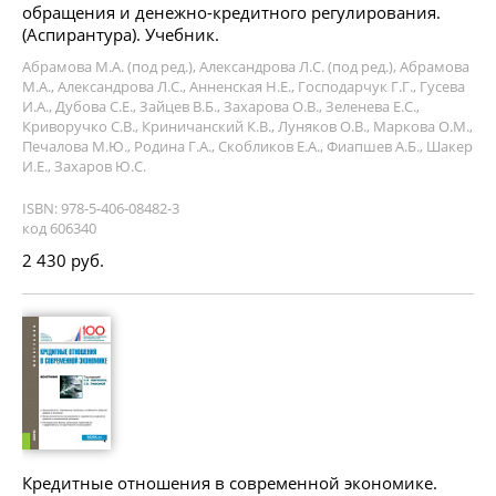
обращения и денежно-кредитного регулирования.
(Аспирантура). Учебник.
Абрамова М.А. (под ред.), Александрова Л.С. (под ред.), Абрамова
М.А., Александрова Л.С., Анненская Н.Е., Господарчук Г.Г., Гусева
И.А., Дубова С.Е., Зайцев В.Б., Захарова О.В., Зеленева Е.С.,
Криворучко С.В., Криничанский К.В., Луняков О.В., Маркова О.М.,
Печалова М.Ю., Родина Г.А., Скобликов Е.А., Фиапшев А.Б., Шакер
И.Е., Захаров Ю.С.
ISBN: 978-5-406-08482-3
код 606340
2 430 руб.
Кредитные отношения в современной экономике.