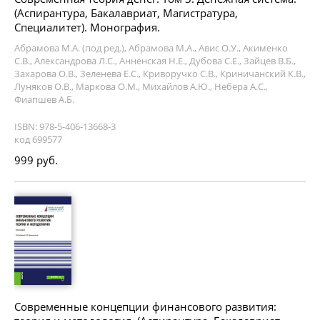
(Аспирантура, Бакалавриат, Магистратура,
Специалитет). Монография.
Абрамова М.А. (под ред.), Абрамова М.А., Авис О.У., Акименко
С.В., Александрова Л.С., Анненская Н.Е., Дубова С.Е., Зайцев В.Б.,
Захарова О.В., Зеленева Е.С., Криворучко С.В., Криничанский К.В.,
Луняков О.В., Маркова О.М., Михайлов А.Ю., Небера А.С.,
Фиапшев А.Б.
ISBN: 978-5-406-13668-3
код 699577
999 руб.
Современные концепции финансового развития: