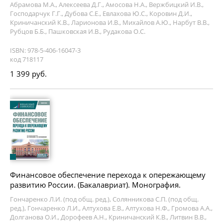
Абрамова М.А., Алексеева Д.Г., Амосова Н.А., Вержбицкий И.В.,
Господарчук Г.Г., Дубова С.Е., Евлахова Ю.С., Коровин Д.И.,
Криничанский К.В., Ларионова И.В., Михайлов А.Ю., Нарбут В.В.,
Рубцов Б.Б., Пашковская И.В., Рудакова О.С.
ISBN: 978-5-406-16047-3
код 718117
1 399 руб.
Финансовое обеспечение перехода к опережающему
развитию России. (Бакалавриат). Монография.
Гончаренко Л.И. (под общ. ред.), Солянникова С.П. (под общ.
ред.), Гончаренко Л.И., Алтухова Е.В., Алтухова Н.Ф., Громова А.А.,
Долганова О.И., Дорофеев А.Н., Криничанский К.В., Литвин В.В.,