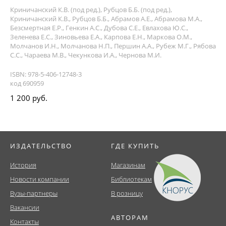
Криничанский К.В. (под ред.), Рубцов Б.Б. (под ред.),
Криничанский К.В., Рубцов Б.Б., Абрамов А.Е., Абрамова М.А.,
Безсмертная Е.Р., Генкин А.С., Дубова С.Е., Евлахова Ю.С.,
Зеленева Е.С., Зиновьева Е.А., Карпова Е.Н., Маркова О.М.,
Молчанов И.Н., Молчанова Н.П., Першин А.А., Рубеж М.Г., Рябова
С.С., Чараева М.В., Чекункова И.А., Чернова М.И.
ISBN: 978-5-406-12748-3
код 690959
1 200 руб.
ИЗДАТЕЛЬСТВО
ГДЕ КУПИТЬ
История
Магазинам
Новости компании
Библиотекам
Вузы-партнеры
В розницу
Вакансии
АВТОРАМ
Контакты