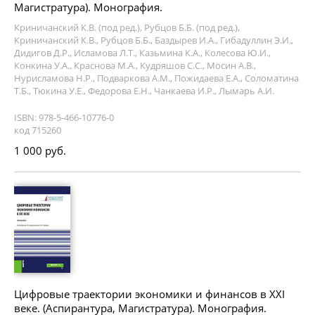
Магистратура). Монография.
Криничанский К.В. (под ред.), Рубцов Б.Б. (под ред.),
Криничанский К.В., Рубцов Б.Б., Баздырев И.А., Гибадуллин Э.И.,
Дидигов Д.Р., Исламова Л.Т., Казьмина К.А., Колесова Ю.И.,
Конкина У.А., Краснова М.А., Кудряшов С.С., Мосин А.В.,
Нурисламова Н.Р., Подваркова А.М., Пожидаева Е.А., Соломатина
Т.Б., Тюкина У.Е., Федорова Е.Н., Чанкаева И.Р., Лымарь А.И.
ISBN: 978-5-466-10776-0
код 715260
1 000 руб.
Цифровые траектории экономики и финансов в XXI
веке. (Аспирантура, Магистратура). Монография.