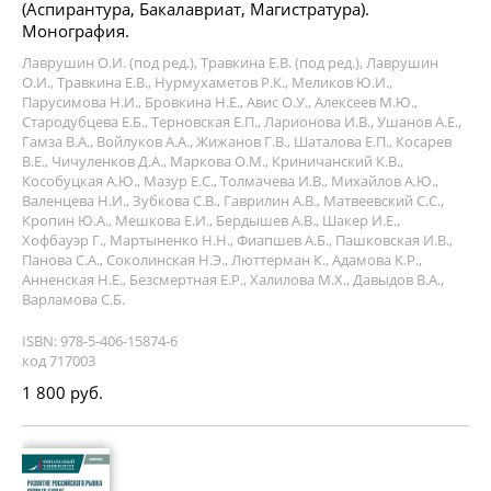
(Аспирантура, Бакалавриат, Магистратура).
Монография.
Лаврушин О.И. (под ред.), Травкина Е.В. (под ред.), Лаврушин
О.И., Травкина Е.В., Нурмухаметов Р.К., Меликов Ю.И.,
Парусимова Н.И., Бровкина Н.Е., Авис О.У., Алексеев М.Ю.,
Стародубцева Е.Б., Терновская Е.П., Ларионова И.В., Ушанов А.Е.,
Гамза В.А., Войлуков А.А., Жижанов Г.В., Шаталова Е.П., Косарев
В.Е., Чичуленков Д.А., Маркова О.М., Криничанский К.В.,
Кособуцкая А.Ю., Мазур Е.С., Толмачева И.В., Михайлов А.Ю.,
Валенцева Н.И., Зубкова С.В., Гаврилин А.В., Матвеевский С.С.,
Кропин Ю.А., Мешкова Е.И., Бердышев А.В., Шакер И.Е.,
Хофбауэр Г., Мартыненко Н.Н., Фиапшев А.Б., Пашковская И.В.,
Панова С.А., Соколинская Н.Э., Люттерман К., Адамова К.Р.,
Анненская Н.Е., Безсмертная Е.Р., Халилова М.Х., Давыдов В.А.,
Варламова С.Б.
ISBN: 978-5-406-15874-6
код 717003
1 800 руб.