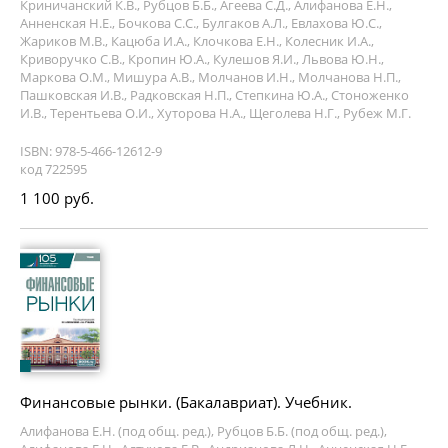
Криничанский К.В., Рубцов Б.Б., Агеева С.Д., Алифанова Е.Н.,
Анненская Н.Е., Бочкова С.С., Булгаков А.Л., Евлахова Ю.С.,
Жариков М.В., Кацюба И.А., Клочкова Е.Н., Колесник И.А.,
Криворучко С.В., Кропин Ю.А., Кулешов Я.И., Львова Ю.Н.,
Маркова О.М., Мишура А.В., Молчанов И.Н., Молчанова Н.П.,
Пашковская И.В., Радковская Н.П., Степкина Ю.А., Стоноженко
И.В., Терентьева О.И., Хуторова Н.А., Щеголева Н.Г., Рубеж М.Г.
ISBN: 978-5-466-12612-9
код 722595
1 100 руб.
Финансовые рынки. (Бакалавриат). Учебник.
Алифанова Е.Н. (под общ. ред.), Рубцов Б.Б. (под общ. ред.),