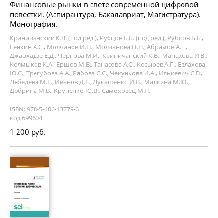
Финансовые рынки в свете современной цифровой
повестки. (Аспирантура, Бакалавриат, Магистратура).
Монография.
Криничанский К.В. (под ред.), Рубцов Б.Б. (под ред.), Рубцов Б.Б.,
Генкин А.С., Молчанов И.Н., Молчанова Н.П., Абрамов А.Е.,
Джаохадзе Е.Д., Чернова М.И., Криничанский К.В., Манахова И.В.,
Колмыков К.А., Ершов М.В., Танасова А.С., Косырев А.Г., Евлахова
Ю.С., Трегубова А.А., Рябова С.С., Чекункова И.А., Илькевич С.В.,
Лебедева М.Е., Иванов Д.Г., Лукашенко И.В., Малкина М.Ю.,
Добрина М.В., Крупенко Ю.В., Самоховец М.П.
ISBN: 978-5-406-13779-6
код 699604
1 200 руб.