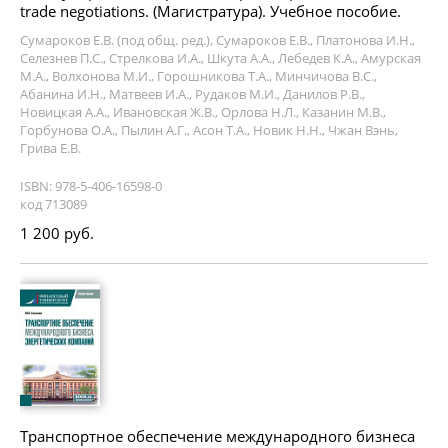
trade negotiations. (Магистратура). Учебное пособие.
Сумароков Е.В. (под общ. ред.), Сумароков Е.В., Платонова И.Н.,
Селезнев П.С., Стрелкова И.А., Шкута А.А., Лебедев К.А., Амурская
М.А., Волхонова М.И., Горошникова Т.А., Минчичова В.С.,
Абанина И.Н., Матвеев И.А., Рудаков М.И., Данилов Р.В.,
Новицкая А.А., Ивановская Ж.В., Орлова Н.Л., Казанин М.В.,
Горбунова О.А., Пылин А.Г., Асон Т.А., Новик Н.Н., Чжан Вэнь,
Грива Е.В.
ISBN: 978-5-406-16598-0
код 713089
1 200 руб.
Транспортное обеспечение международного бизнеса