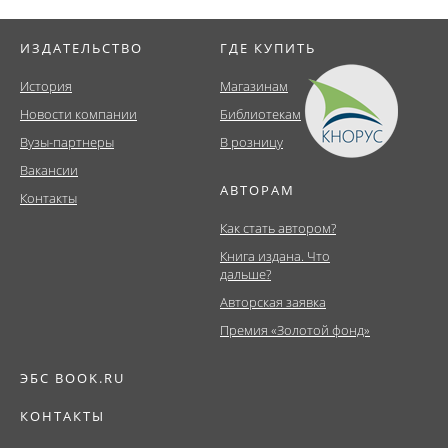
ИЗДАТЕЛЬСТВО
ГДЕ КУПИТЬ
История
Магазинам
Новости компании
Библиотекам
Вузы-партнеры
В розницу
Вакансии
АВТОРАМ
Контакты
Как стать автором?
Книга издана. Что
дальше?
Авторская заявка
Премия «Золотой фонд»
ЭБС BOOK.RU
КОНТАКТЫ