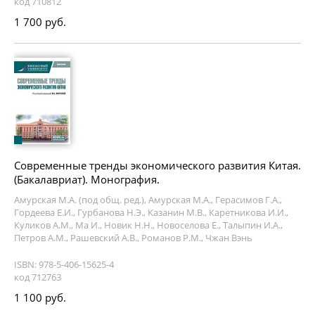
код 710812
1 700 руб.
Современные тренды экономического развития Китая.
(Бакалавриат). Монография.
Амурская М.А. (под общ. ред.), Амурская М.А., Герасимов Г.А.,
Гордеева Е.И., Гурбанова Н.Э., Казанин М.В., Каретникова И.И.,
Куликов А.М., Ма И., Новик Н.Н., Новоселова Е., Талыпин И.А.,
Петров А.М., Рашевский А.В., Романов Р.М., Чжан Вэнь
ISBN: 978-5-406-15625-4
код 712763
1 100 руб.