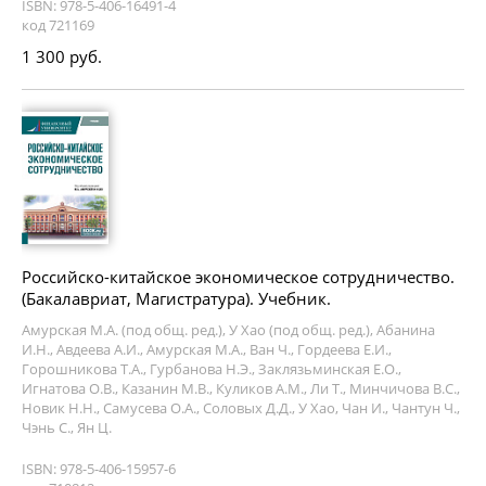
ISBN: 978-5-406-16491-4
код 721169
1 300 руб.
Российско-китайское экономическое сотрудничество.
(Бакалавриат, Магистратура). Учебник.
Амурская М.А. (под общ. ред.), У Хао (под общ. ред.), Абанина
И.Н., Авдеева А.И., Амурская М.А., Ван Ч., Гордеева Е.И.,
Горошникова Т.А., Гурбанова Н.Э., Заклязьминская Е.О.,
Игнатова О.В., Казанин М.В., Куликов А.М., Ли Т., Минчичова В.С.,
Новик Н.Н., Самусева О.А., Соловых Д.Д., У Хао, Чан И., Чантун Ч.,
Чэнь С., Ян Ц.
ISBN: 978-5-406-15957-6