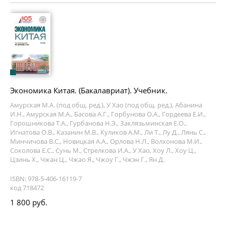
Экономика Китая. (Бакалавриат). Учебник.
Амурская М.А. (под общ. ред.), У Хао (под общ. ред.), Абанина
И.Н., Амурская М.А., Басова А.Г., Горбунова О.А., Гордеева Е.И.,
Горошникова Т.А., Гурбанова Н.Э., Заклязьминская Е.О.,
Игнатова О.В., Казанин М.В., Куликов А.М., Ли Т., Лу Д., Лянь С.,
Минчичова В.С., Новицкая А.А., Орлова Н.Л., Волхонова М.И.,
Соколова Е.С., Сунь М., Стрелкова И.А., У Хао, Хоу Л., Хоу Ц.,
Цзинь Х., Чжан Ц., Чжао Я., Чжоу Г., Чжэн Г., Ян Д.
ISBN: 978-5-406-16119-7
код 718472
1 800 руб.