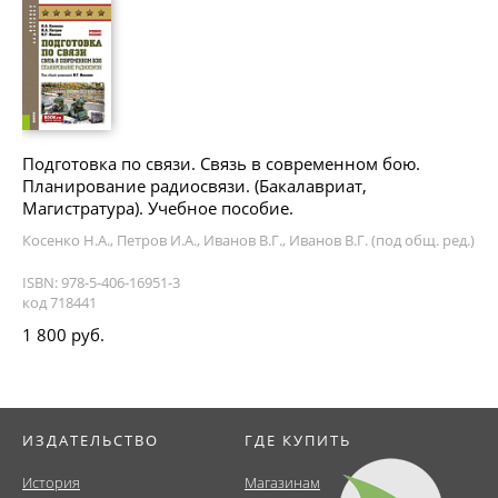
Подготовка по связи. Связь в современном бою.
Планирование радиосвязи. (Бакалавриат,
Магистратура). Учебное пособие.
Косенко Н.А., Петров И.А., Иванов В.Г., Иванов В.Г. (под общ. ред.)
ISBN: 978-5-406-16951-3
код 718441
1 800 руб.
ИЗДАТЕЛЬСТВО
ГДЕ КУПИТЬ
История
Магазинам