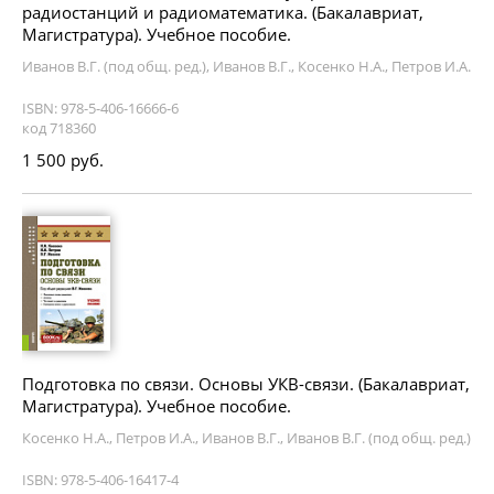
радиостанций и радиоматематика. (Бакалавриат,
Магистратура). Учебное пособие.
Иванов В.Г. (под общ. ред.), Иванов В.Г., Косенко Н.А., Петров И.А.
ISBN: 978-5-406-16666-6
код 718360
1 500 руб.
Подготовка по связи. Основы УКВ-связи. (Бакалавриат,
Магистратура). Учебное пособие.
Косенко Н.А., Петров И.А., Иванов В.Г., Иванов В.Г. (под общ. ред.)
ISBN: 978-5-406-16417-4