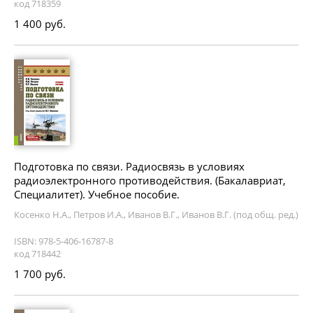
код 718359
1 400 руб.
Подготовка по связи. Радиосвязь в условиях
радиоэлектронного противодействия. (Бакалавриат,
Специалитет). Учебное пособие.
Косенко Н.А., Петров И.А., Иванов В.Г., Иванов В.Г. (под общ. ред.)
ISBN: 978-5-406-16787-8
код 718442
1 700 руб.