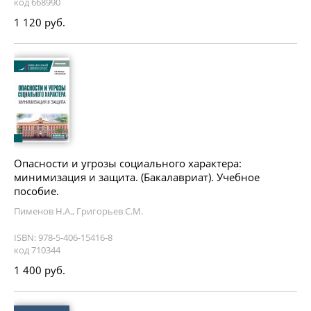
код 668990
1 120 руб.
Опасности и угрозы социального характера:
минимизация и защита. (Бакалавриат). Учебное
пособие.
Пименов Н.А., Григорьев С.М.
ISBN: 978-5-406-15416-8
код 710344
1 400 руб.