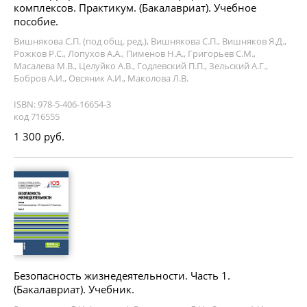
комплексов. Практикум. (Бакалавриат). Учебное
пособие.
Вишнякова С.П. (под общ. ред.), Вишнякова С.П., Вишняков Я.Д.,
Рожков Р.С., Лопухов А.А., Пименов Н.А., Григорьев С.М.,
Масалева М.В., Целуйко А.В., Годлевский П.П., Зельский А.Г.,
Бобров А.И., Овсяник А.И., Маколова Л.В.
ISBN: 978-5-406-16654-3
код 716555
1 300 руб.
Безопасность жизнедеятельности. Часть 1.
(Бакалавриат). Учебник.