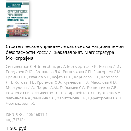
Стратегическое управление как основа национальной
безопасности России. (Бакалавриат, Магистратура).
Монография.
Сильвестров С.Н. (под общ. ред.), Безсмертная Е.Р., Беляев И.И.,
Болдырев О.Ю., Боташева Л.Х., Вишнякова С.П., Григорьев С.М.,
Еремин В.В., Иванов А.В., Кафтан В.В., Корнеева Е.Н., Королева
Л.П., Котова Н.Е., Крупнов Ю.А., Кузнецов Н.В., Маколова Л.В.,
Меркулина И.А., Петров А.М., Побываев С.А., Решетников С.Б.,
Рожнова О.В., Сильвестров С.Н., Старовойтов В.Г., Тургаева А.А.,
Фатьянов А.А., Фешина С.С., Харитонова Т.В., Царегородцев А.В.,
Чернышева Т.К.
ISBN: 978-5-406-16011-4
код 717134
1 500 руб.