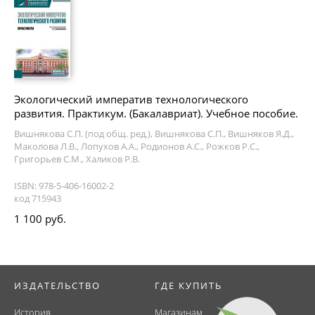
Экологический императив технологического
развития. Практикум. (Бакалавриат). Учебное пособие.
Вишнякова С.П. (под общ. ред.), Вишнякова С.П., Вишняков Я.Д.,
Маколова Л.В., Лопухов А.А., Родионов А.С., Рожков Р.С.,
Григорьев С.М., Халиков Р.В.
ISBN: 978-5-406-16002-2
код 715943
1 100 руб.
ИЗДАТЕЛЬСТВО
ГДЕ КУПИТЬ
История
Магазинам