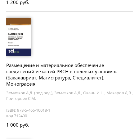
1 200 руб.
Размещение и материальное обеспечение
соединений и частей РВСН в полевых условиях.
(Бакалавриат, Магистратура, Специалитет).
Монография.
Земляков А.Д. (под ред.), Земляков А.Д., Окань И.Н., Макаров Д.В.,
Григорьев С.М.
ISBN: 978-5-466-10018-1
код 712490
1 000 руб.