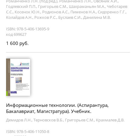
Романченко Л.Н. (под ред.), Романченко Л.Н., Овсяник А.И.,
Годлевский П.П., Григорьев С.М., Шахраманьян М.А., Чеботарев
С.С., Косенок Ю.Н., Родионов А.С., Пименов Н.А., Сидоренко Г.Г.,
Колайдов А.Н., Рожков Р.С., Буслаев С.И., Данилина М.В.
ISBN: 978-5-406-13695-9
код 699627
1 600 руб.
Информационные технологии. (Аспирантура,
Бакалавриат, Магистратура). Учебник.
Демидов Л.Н., Терновсков В.Б., Григорьев С.М., Крахмалев Д.В.
ISBN: 978-5-406-11050-8