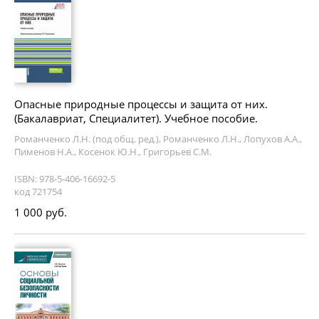
Опасные природные процессы и защита от них.
(Бакалавриат, Специалитет). Учебное пособие.
Романченко Л.Н. (под общ. ред.), Романченко Л.Н., Лопухов А.А.,
Пименов Н.А., Косенок Ю.Н., Григорьев С.М.
ISBN: 978-5-406-16692-5
код 721754
1 000 руб.