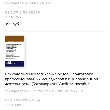
Григорьев С.М., Пименов Н.А.
ISBN: 978-5-406-13601-0
код 698527
999 руб.
Психолого-акмеологические основы подготовки
профессиональных менеджеров к инновационной
деятельности. (Бакалавриат). Учебное пособие.
Григорьева М.А., Григорьев С.М., Письменский Г.И.
ISBN: 978-5-4365-1655-4
код 491385