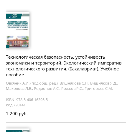
Технологическая безопасность, устойчивость
экономики и территорий. Экологический императив
технологического развития. (Бакалавриат). Учебное
пособие.
Овсяник А.И. (под общ. ред.), Вишнякова С.П., Вишняков Я.Д.,
Маколова Л.В., Родионов А.С., Рожков Р.С., Григорьев С.М.
ISBN: 978-5-406-16395-5
код 720141
1 200 руб.