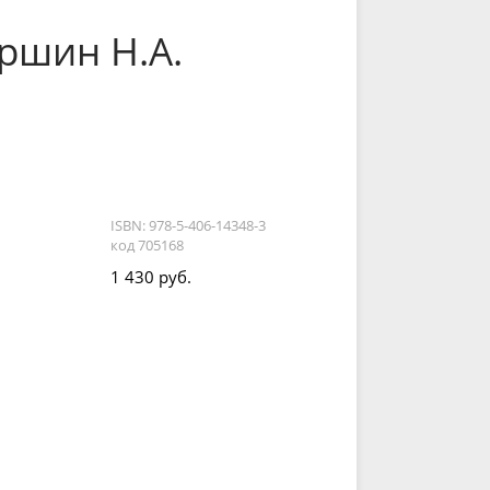
аршин Н.А.
ISBN: 978-5-406-14348-3
код 705168
1 430 руб.