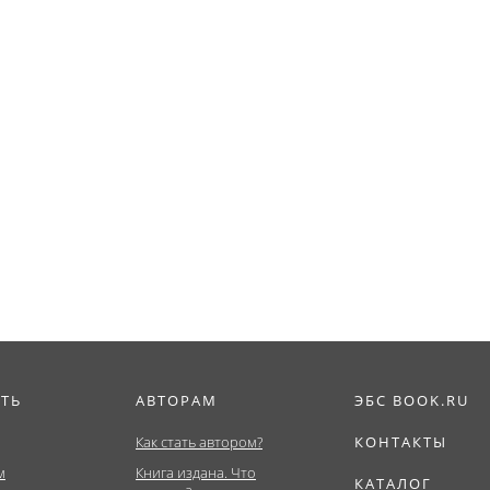
ИТЬ
АВТОРАМ
ЭБС BOOK.RU
Как стать автором?
КОНТАКТЫ
м
Книга издана. Что
КАТАЛОГ