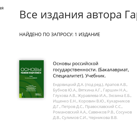
ая
Все издания автора Г
НАЙДЕНО ПО ЗАПРОСУ: 1 ИЗДАНИЕ
Основы российской
государственности. (Бакалавриат,
Специалитет). Учебник.
Ендовицкий Д.А. (под ред.), Арапов А.В.,
Бубнов Ю.А., Вяткина А.Г., Гаршин Н.А.,
Глухова А.В., Журавлева И.А., Зюзина Е.Б.,
Ищенко Е.Н., Коровин В.Ю., Кукарников
Д.Г., Петров Д.С., Православский С.С.,
Романовский А.А., Савенков Р.В., Сосунов
Д.В., Сулимов С.И., Черникова В.В.