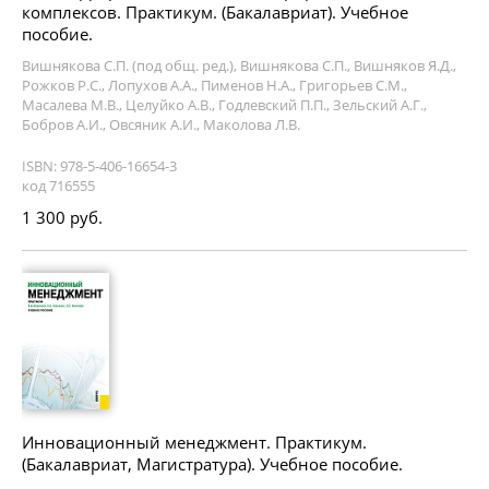
комплексов. Практикум. (Бакалавриат). Учебное
пособие.
Вишнякова С.П. (под общ. ред.), Вишнякова С.П., Вишняков Я.Д.,
Рожков Р.С., Лопухов А.А., Пименов Н.А., Григорьев С.М.,
Масалева М.В., Целуйко А.В., Годлевский П.П., Зельский А.Г.,
Бобров А.И., Овсяник А.И., Маколова Л.В.
ISBN: 978-5-406-16654-3
код 716555
1 300 руб.
Инновационный менеджмент. Практикум.
(Бакалавриат, Магистратура). Учебное пособие.