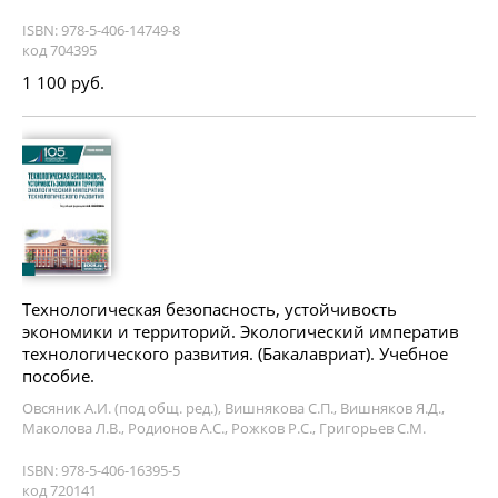
ISBN: 978-5-406-14749-8
код 704395
1 100 руб.
Технологическая безопасность, устойчивость
экономики и территорий. Экологический императив
технологического развития. (Бакалавриат). Учебное
пособие.
Овсяник А.И. (под общ. ред.), Вишнякова С.П., Вишняков Я.Д.,
Маколова Л.В., Родионов А.С., Рожков Р.С., Григорьев С.М.
ISBN: 978-5-406-16395-5
код 720141