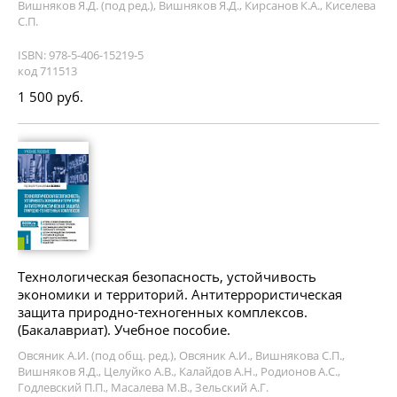
Вишняков Я.Д. (под ред.), Вишняков Я.Д., Кирсанов К.А., Киселева
С.П.
ISBN: 978-5-406-15219-5
код 711513
1 500 руб.
Технологическая безопасность, устойчивость
экономики и территорий. Антитеррористическая
защита природно-техногенных комплексов.
(Бакалавриат). Учебное пособие.
Овсяник А.И. (под общ. ред.), Овсяник А.И., Вишнякова С.П.,
Вишняков Я.Д., Целуйко А.В., Калайдов А.Н., Родионов А.С.,
Годлевский П.П., Масалева М.В., Зельский А.Г.