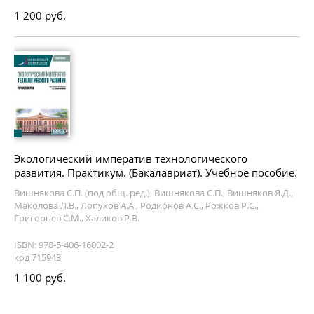
1 200 руб.
Экологический императив технологического
развития. Практикум. (Бакалавриат). Учебное пособие.
Вишнякова С.П. (под общ. ред.), Вишнякова С.П., Вишняков Я.Д.,
Маколова Л.В., Лопухов А.А., Родионов А.С., Рожков Р.С.,
Григорьев С.М., Халиков Р.В.
ISBN: 978-5-406-16002-2
код 715943
1 100 руб.