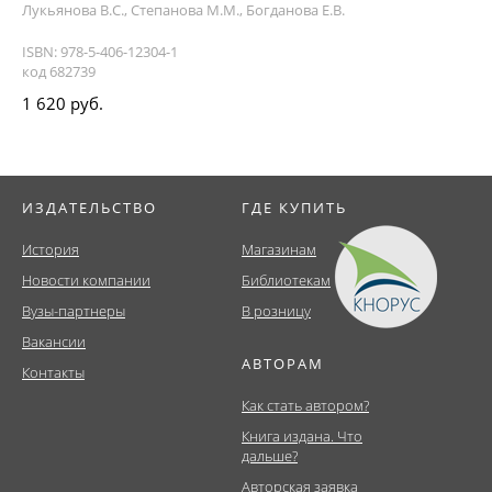
Лукьянова В.С., Степанова М.М., Богданова Е.В.
ISBN: 978-5-406-12304-1
код 682739
1 620 руб.
ИЗДАТЕЛЬСТВО
ГДЕ КУПИТЬ
История
Магазинам
Новости компании
Библиотекам
Вузы-партнеры
В розницу
Вакансии
АВТОРАМ
Контакты
Как стать автором?
Книга издана. Что
дальше?
Авторская заявка