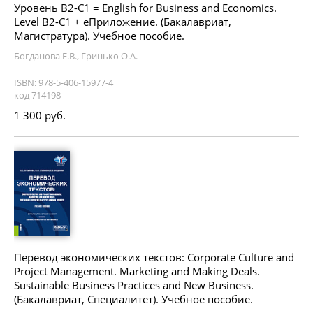
Уровень В2-С1 = English for Business and Economics.
Level B2-C1 + еПриложение. (Бакалавриат,
Магистратура). Учебное пособие.
Богданова Е.В., Гринько О.А.
ISBN: 978-5-406-15977-4
код 714198
1 300 руб.
Перевод экономических текстов: Corporate Culture and
Project Management. Marketing and Making Deals.
Sustainable Business Practices and New Business.
(Бакалавриат, Специалитет). Учебное пособие.