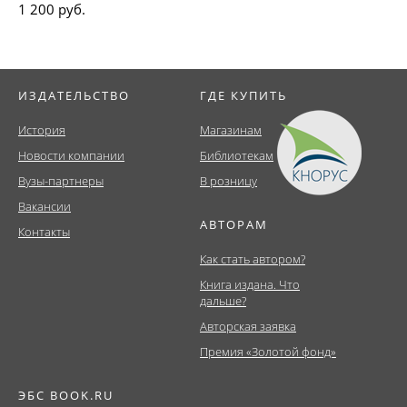
1 200 руб.
ИЗДАТЕЛЬСТВО
ГДЕ КУПИТЬ
История
Магазинам
Новости компании
Библиотекам
Вузы-партнеры
В розницу
Вакансии
АВТОРАМ
Контакты
Как стать автором?
Книга издана. Что
дальше?
Авторская заявка
Премия «Золотой фонд»
ЭБС BOOK.RU