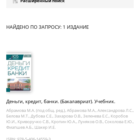
Расширенный поиск
НАЙДЕНО ПО ЗАПРОСУ: 1 ИЗДАНИЕ
Деньги, кредит, банки. (Бакалавриат). Учебник.
Абрамова М.А. (под общ. ред.), Абрамова М.А., Александрова Л.С.,
Белова М.Т., Дубова С.Е., Захарова О.В., Зеленева Е.С., Коробов
Ю.И., Криворучко С.В., Кропин Ю.А., Луняков О.В., Соколова Е.Ю.,
Фиапшев А.Б., Шакер И.Е.
ISBN: 978-5-406-14559-3