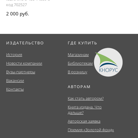
код 702527
2 000 руб.
ИЗДАТЕЛЬСТВО
ГДЕ КУПИТЬ
История
Магазинам
Новости компании
Библиотекам
Вузы-партнеры
В розницу
Вакансии
АВТОРАМ
Контакты
Как стать автором?
Книга издана. Что
дальше?
Авторская заявка
Премия «Золотой фонд»