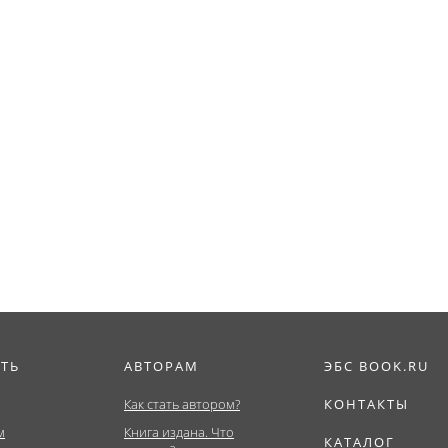
ИТЬ
АВТОРАМ
ЭБС BOOK.RU
Как стать автором?
КОНТАКТЫ
м
Книга издана. Что
КАТАЛОГ