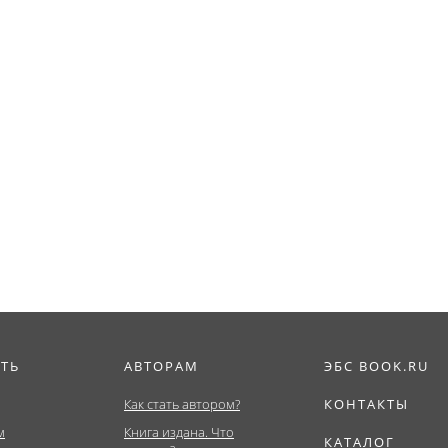
ИТЬ
АВТОРАМ
ЭБС BOOK.RU
Как стать автором?
КОНТАКТЫ
м
Книга издана. Что
КАТАЛОГ