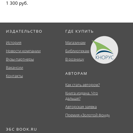
1 300 руб.
ИЗДАТЕЛЬСТВО
ГДЕ КУПИТЬ
История
Магазинам
Новости компании
Библиотекам
Вузы-партнеры
В розницу
Вакансии
АВТОРАМ
Контакты
Как стать автором?
Книга издана. Что
дальше?
Авторская заявка
Премия «Золотой фонд»
ЭБС BOOK.RU