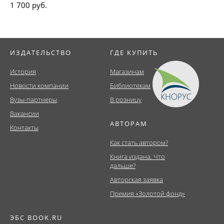
1 700 руб.
ИЗДАТЕЛЬСТВО
ГДЕ КУПИТЬ
История
Магазинам
Новости компании
Библиотекам
Вузы-партнеры
В розницу
Вакансии
АВТОРАМ
Контакты
Как стать автором?
Книга издана. Что
дальше?
Авторская заявка
Премия «Золотой фонд»
ЭБС BOOK.RU