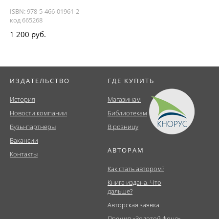
ISBN: 978-5-466-01961-2
код 665268
1 200 руб.
ИЗДАТЕЛЬСТВО
ГДЕ КУПИТЬ
История
Магазинам
Новости компании
Библиотекам
Вузы-партнеры
В розницу
Вакансии
АВТОРАМ
Контакты
Как стать автором?
Книга издана. Что
дальше?
Авторская заявка
Премия «Золотой фонд»