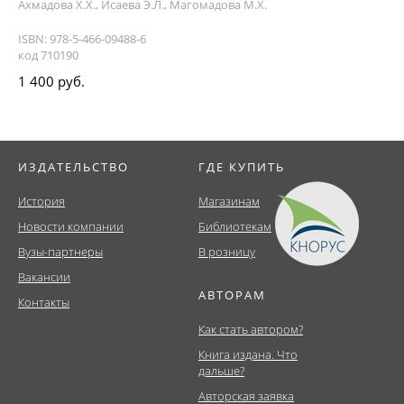
Ахмадова Х.Х., Исаева Э.Л., Магомадова М.Х.
ISBN: 978-5-466-09488-6
код 710190
1 400 руб.
ИЗДАТЕЛЬСТВО
ГДЕ КУПИТЬ
История
Магазинам
Новости компании
Библиотекам
Вузы-партнеры
В розницу
Вакансии
АВТОРАМ
Контакты
Как стать автором?
Книга издана. Что
дальше?
Авторская заявка