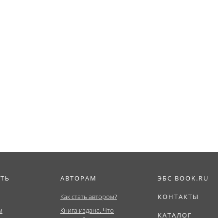
ИТЬ
АВТОРАМ
ЭБС BOOK.RU
Как стать автором?
КОНТАКТЫ
м
Книга издана. Что
КАТАЛОГ