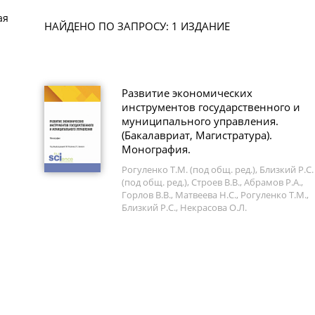
ая
НАЙДЕНО ПО ЗАПРОСУ: 1 ИЗДАНИЕ
Развитие экономических
инструментов государственного и
муниципального управления.
(Бакалавриат, Магистратура).
Монография.
Рогуленко Т.М. (под общ. ред.), Близкий Р.С.
(под общ. ред.), Строев В.В., Абрамов Р.А.,
Горлов В.В., Матвеева Н.С., Рогуленко Т.М.,
Близкий Р.С., Некрасова О.Л.