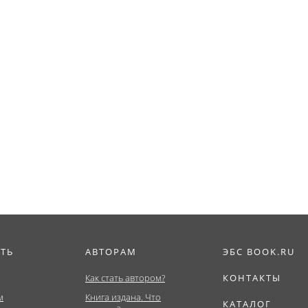
ИТЬ
АВТОРАМ
ЭБС BOOK.RU
Как стать автором?
КОНТАКТЫ
м
Книга издана. Что
КАТАЛОГ